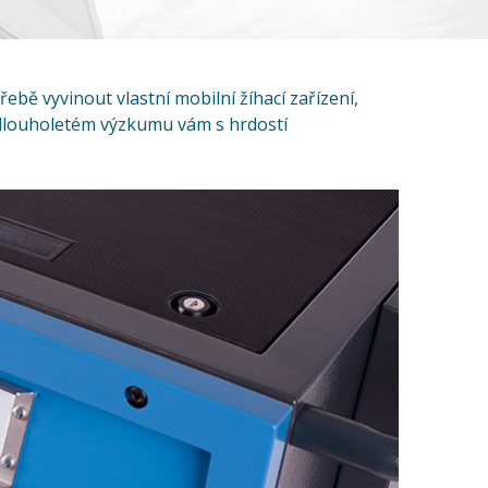
bě vyvinout vlastní mobilní žíhací zařízení,
 dlouholetém výzkumu vám s hrdostí