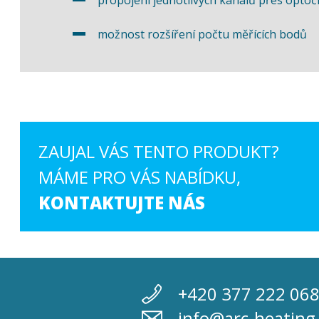
možnost rozšíření počtu měřících bodů
ZAUJAL VÁS TENTO PRODUKT?
MÁME PRO VÁS NABÍDKU,
KONTAKTUJTE NÁS
+420 377 222 06
info@arc-heating