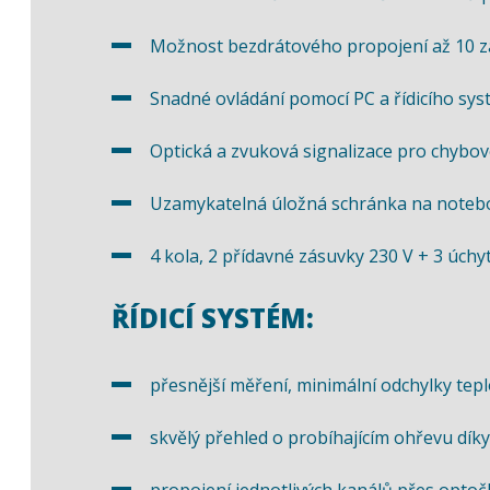
Možnost bezdrátového propojení až 10 z
Snadné ovládání pomocí PC a řídicího sys
Optická a zvuková signalizace pro chybov
Uzamykatelná úložná schránka na note
4 kola, 2 přídavné zásuvky 230 V + 3 úch
ŘÍDICÍ SYSTÉM
:
přesnější měření, minimální odchylky tep
skvělý přehled o probíhajícím ohřevu d
propojení jednotlivých kanálů přes optočle