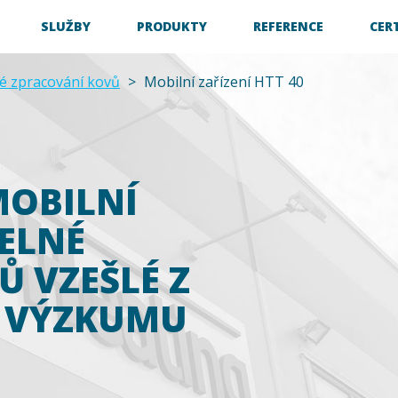
SLUŽBY
PRODUKTY
REFERENCE
CER
né zpracování kovů
>
Mobilní zařízení HTT 40
MOBILNÍ
PELNÉ
 VZEŠLÉ Z
O VÝZKUMU