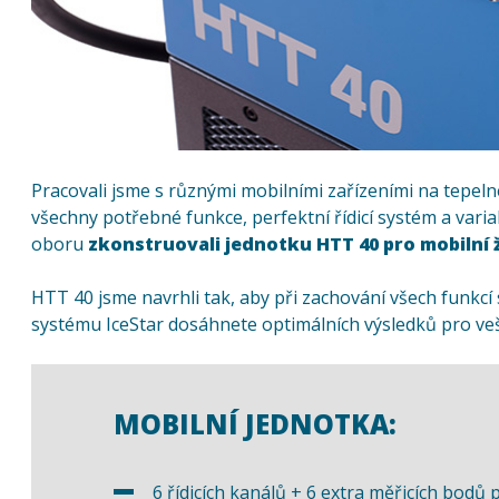
Pracovali jsme s různými mobilními zařízeními na tepel
všechny potřebné funkce, perfektní řídicí systém a variab
oboru
zkonstruovali jednotku HTT 40 pro mobilní 
HTT 40 jsme navrhli tak, aby při zachování všech funkcí s
systému IceStar dosáhnete optimálních výsledků pro veš
MOBILNÍ JEDNOTKA:
6 řídicích kanálů + 6 extra měřicích bodů 