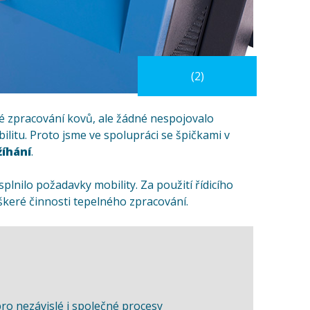
(2)
né zpracování kovů, ale žádné nespojovalo
ilitu. Proto jsme ve spolupráci se špičkami v
žíhání
.
plnilo požadavky mobility. Za použití řídicího
keré činnosti tepelného zpracování.
pro nezávislé i společné procesy