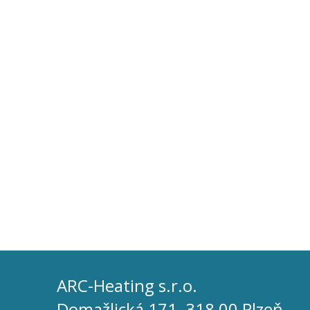
ARC-Heating s.r.o.
Domažlická 171, 318 00 Plzeň