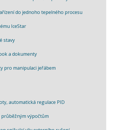
ařízení do jednoho tepelného procesu
tému IceStar
é stavy
book a dokumenty
yty pro manipulaci jeřábem
loty, automatická regulace PID
íky průběžným výpočtům
n snižující vliv externího rušení