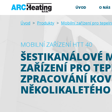
ÚVOD
O NÁS
Úvod
>
Produkty
>
Mobilní zařízení pro tepel
MOBILNÍ ZAŘÍZENÍ HTT 40
ŠESTIKANÁLOVÉ 
ZAŘÍZENÍ PRO TE
ZPRACOVÁNÍ KOVŮ
NĚKOLIKALETÉH